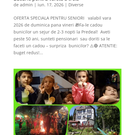
de
admin
|
iun. 17, 2026
|
Diverse
OFERTA SPECIALA PENTRU SENIORI valabil vara
2026 de duminica pana vineri 🎁Fa-le cadou
bunicilor un sejur de 2-3 nopti la Predeal! Aveti
peste 50 ani, sunteti pensionari sau doriti sa le
faceti un cadou – surpriza bunicilor? ⚠️🔴 ATENTIE:
buget redus!...