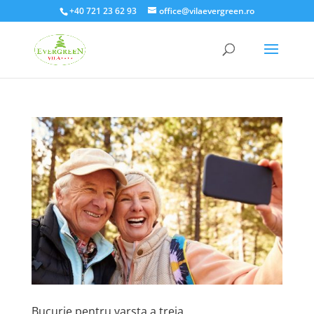
+40 721 23 62 93
office@vilaevergreen.ro
Bucurie pentru varsta a treia