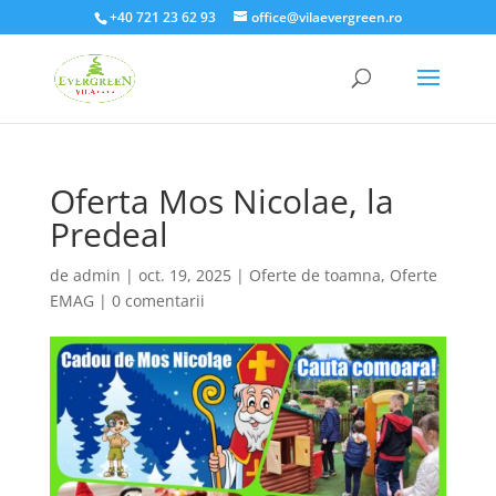
+40 721 23 62 93
office@vilaevergreen.ro
Oferta Mos Nicolae, la
Predeal
de
admin
|
oct. 19, 2025
|
Oferte de toamna
,
Oferte
EMAG
|
0 comentarii