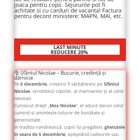
joaca pentru copii. Sejururile pot fi
achitate si cu carduri de vacanta! Factura
pentru decont ministere: MAPN, MAI, etc.
LAST MINUTE
REDUCERE 20%
🎅 Sfântul Nicolae – Bucurie, credință și
dărnicie
Pe
6 decembrie
, creștinii îl sărbătoresc pe
Sfântul
Nicolae
, ocrotitorul copiilor, al marinarilor și al celor
nevoiași.
Cunoscut drept „
Moș Nicolae
”, el aduce daruri celor
cuminți și amintește tuturor de bunătate și
generozitate.
În tradiția românească, copiii își pregătesc
ghetuțele
în seara de 5 decembrie
, așteptând cadourile sau