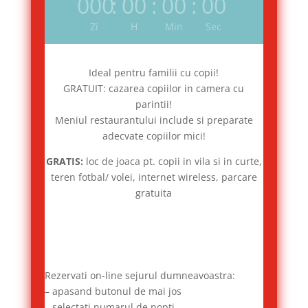
000
:
00
:
00
:
00
Zi
H
Min
Sec
Ideal pentru familii cu copii!
GRATUIT: cazarea copiilor in camera cu
parintii!
Meniul restaurantului include si preparate
adecvate copiilor mici!
GRATIS:
loc de joaca pt. copii in vila si in curte,
teren fotbal/ volei, internet wireless, parcare
gratuita
Rezervati on-line sejurul dumneavoastra:
– apasand butonul de mai jos
– selectati numarul de nopti