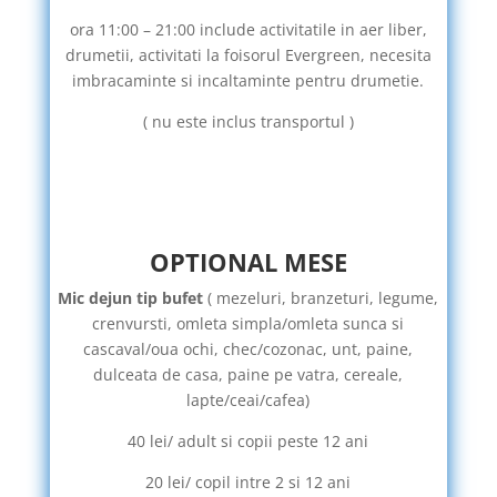
ora 11:00 – 21:00 include activitatile in aer liber,
drumetii, activitati la foisorul Evergreen, necesita
imbracaminte si incaltaminte pentru drumetie.
( nu este inclus transportul )
OPTIONAL MESE
Mic dejun tip bufet
( mezeluri, branzeturi, legume,
crenvursti, omleta simpla/omleta sunca si
cascaval/oua ochi, chec/cozonac, unt, paine,
dulceata de casa, paine pe vatra, cereale,
lapte/ceai/cafea)
40 lei/ adult si copii peste 12 ani
20 lei/ copil intre 2 si 12 ani