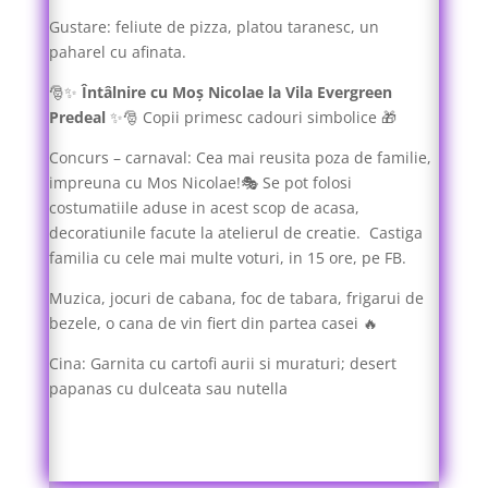
Gustare: feliute de pizza, platou taranesc, un
paharel cu afinata.
🎅✨
Întâlnire cu Moș Nicolae la Vila Evergreen
Predeal
✨🎅 Copii primesc cadouri simbolice 🎁
Concurs – carnaval: Cea mai reusita poza de familie,
impreuna cu Mos Nicolae!🎭 Se pot folosi
costumatiile aduse in acest scop de acasa,
decoratiunile facute la atelierul de creatie. Castiga
familia cu cele mai multe voturi, in 15 ore, pe FB.
Muzica, jocuri de cabana, foc de tabara, frigarui de
bezele, o cana de vin fiert din partea casei 🔥
Cina: Garnita cu cartofi aurii si muraturi; desert
papanas cu dulceata sau nutella