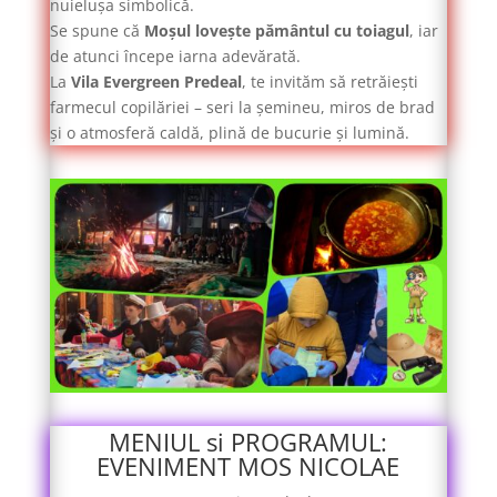
nuielușa simbolică.
Se spune că
Moșul lovește pământul cu toiagul
, iar
de atunci începe iarna adevărată.
La
Vila Evergreen Predeal
, te invităm să retrăiești
farmecul copilăriei – seri la șemineu, miros de brad
și o atmosferă caldă, plină de bucurie și lumină.
MENIUL si PROGRAMUL:
EVENIMENT MOS NICOLAE