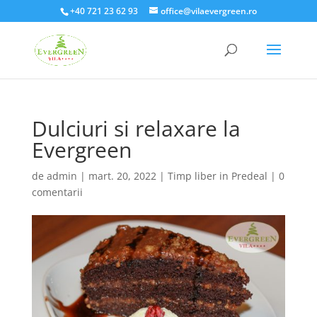
+40 721 23 62 93
office@vilaevergreen.ro
Dulciuri si relaxare la
Evergreen
de
admin
|
mart. 20, 2022
|
Timp liber in Predeal
|
0
comentarii