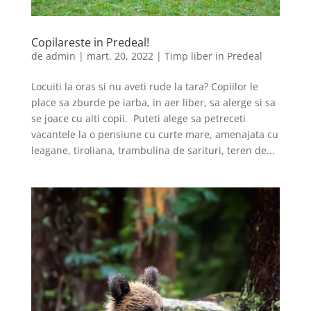
Copilareste in Predeal!
de
admin
|
mart. 20, 2022
|
Timp liber in Predeal
Locuiti la oras si nu aveti rude la tara? Copiilor le
place sa zburde pe iarba, in aer liber, sa alerge si sa
se joace cu alti copii. Puteti alege sa petreceti
vacantele la o pensiune cu curte mare, amenajata cu
leagane, tiroliana, trambulina de sarituri, teren de...