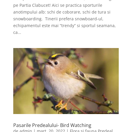
pe Partia Clabucet! Aici se practica sporturile
anotimpului alb: schi de coborare, schi de tura si
snowboarding. Tinerii prefera snowboard-ul,
echipamentul este mai “trendy” si sportul seamana,
ca...
Pasarile Predealului- Bird Watching
de
admin
|
mart. 20, 2022
|
Flora si fauna Predeal
,